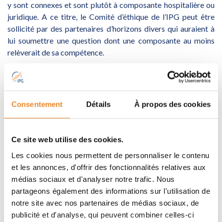
y sont connexes et sont plutôt à composante hospitalière ou
juridique. A ce titre, le Comité d’éthique de l’IPG peut être
sollicité par des partenaires d’horizons divers qui auraient à
lui soumettre une question dont une composante au moins
relèverait de sa compétence.
Membres internes
Consentement
Détails
À propos des cookies
M. Sébastien VIDREQUIN (expert scientifique IPG)
Dr Anne DESTREE (médecin généticien IPG)
Dr Anne-Philippe DRAGUET (médecin
Ce site web utilise des cookies.
anatomopathologiste IPG)
M. Frédéric CAVALLIN (référent risques chimiques IPG)
Les cookies nous permettent de personnaliser le contenu
Dr Dominique ROLAND (médecin généticien IPG)
et les annonces, d'offrir des fonctionnalités relatives aux
Dr Julie DESIR (médecin généticien IPG)
médias sociaux et d'analyser notre trafic. Nous
M. Olivier MONESTIER (expert scientifique IPG)
partageons également des informations sur l'utilisation de
Mme Valérie ZEEBROECK, secrétaire du Comité.
notre site avec nos partenaires de médias sociaux, de
publicité et d'analyse, qui peuvent combiner celles-ci